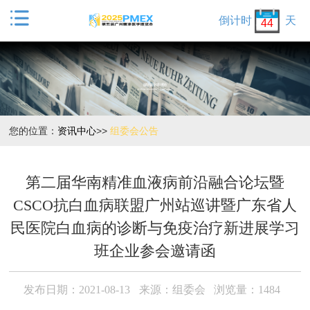

倒计时
天
44
您的位置：
资讯中心
>>
组委会公告
第二届华南精准血液病前沿融合论坛暨
CSCO抗白血病联盟广州站巡讲暨广东省人
民医院白血病的诊断与免疫治疗新进展学习
班企业参会邀请函
发布日期：2021-08-13
来源：组委会
浏览量：1484